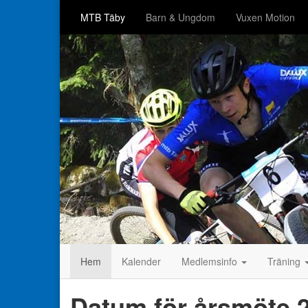
MTB Täby
Barn & Ungdom
Vuxen Motion
Hem
Kalender
Medlemsinfo
Träning
Datum för årsmöte 