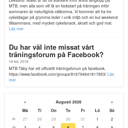
MTB, men alla som vill få en kickstart på träningen inför
sommaren är naturligtvis välkomna. Vi kommer att ha tre
cykeldagar på grymma leder i unik miljö och en kul weekend
tillsammans, med mycket cykelsnack, skratt och god mat.
Läs mer
Du har väl inte missat vårt
träningsforum på Facebook?
18 feb, 2018
MTB Täby har ett officiellt träningsforum på facebook.
https://www.facebook.com/groups/816794641817853/
Läs
mer
«
Augusti 2026
»
Må
Ti
On
To
Fr
Lö
Sö
27
28
29
30
31
1
2
31
3
4
5
6
7
8
9
32