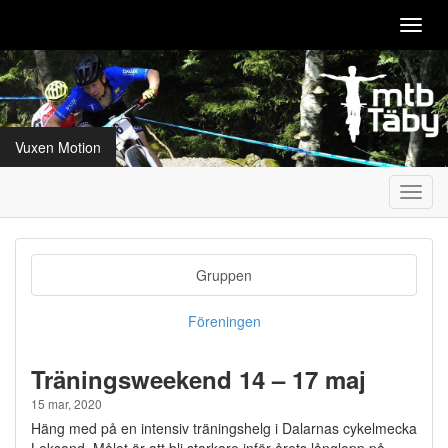
Toggl
navig
Vuxen Motion
Toggl
navig
Gruppen
Föreningen
Träningsweekend 14 – 17 maj
15 mar, 2020
Häng med på en intensiv träningshelg i Dalarnas cykelmecka
Leksand. Målet är att bli starkare inför årets långlopp på