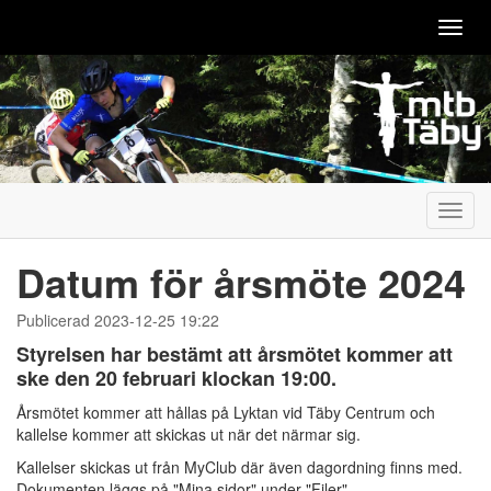
Toggl
navig
Toggl
navig
Datum för årsmöte 2024
Publicerad 2023-12-25 19:22
Styrelsen har bestämt att årsmötet kommer att
ske den 20 februari klockan 19:00.
Årsmötet kommer att hållas på Lyktan vid Täby Centrum och
kallelse kommer att skickas ut när det närmar sig.
Kallelser skickas ut från MyClub där även dagordning finns med.
Dokumenten läggs på "Mina sidor" under "Filer".